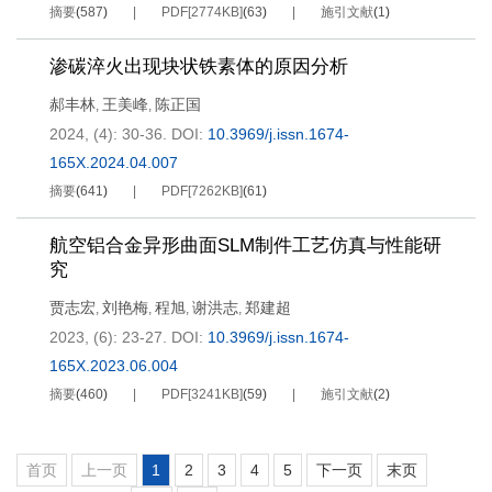
摘要
(
587
)
PDF[
2774KB
]
(
63
)
施引文献
(
1
)
渗碳淬火出现块状铁素体的原因分析
郝丰林
王美峰
陈正国
,
,
2024, (4): 30-36.
DOI:
10.3969/j.issn.1674-
165X.2024.04.007
摘要
(
641
)
PDF[
7262KB
]
(
61
)
航空铝合金异形曲面SLM制件工艺仿真与性能研
究
贾志宏
刘艳梅
程旭
谢洪志
郑建超
,
,
,
,
2023, (6): 23-27.
DOI:
10.3969/j.issn.1674-
165X.2023.06.004
摘要
(
460
)
PDF[
3241KB
]
(
59
)
施引文献
(
2
)
首页
上一页
1
2
3
4
5
下一页
末页