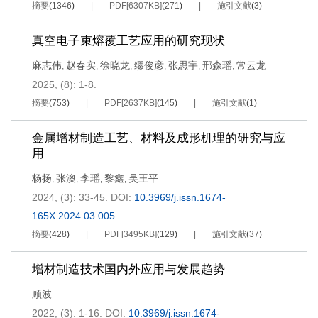
摘要
(
1346
)
PDF[
6307KB
]
(
271
)
施引文献
(
3
)
真空电子束熔覆工艺应用的研究现状
麻志伟
赵春实
徐晓龙
缪俊彦
张思宇
邢森瑶
常云龙
,
,
,
,
,
,
2025, (8): 1-8.
摘要
(
753
)
PDF[
2637KB
]
(
145
)
施引文献
(
1
)
金属增材制造工艺、材料及成形机理的研究与应
用
杨扬
张澳
李瑶
黎鑫
吴王平
,
,
,
,
2024, (3): 33-45.
DOI:
10.3969/j.issn.1674-
165X.2024.03.005
摘要
(
428
)
PDF[
3495KB
]
(
129
)
施引文献
(
37
)
增材制造技术国内外应用与发展趋势
顾波
2022, (3): 1-16.
DOI:
10.3969/j.issn.1674-