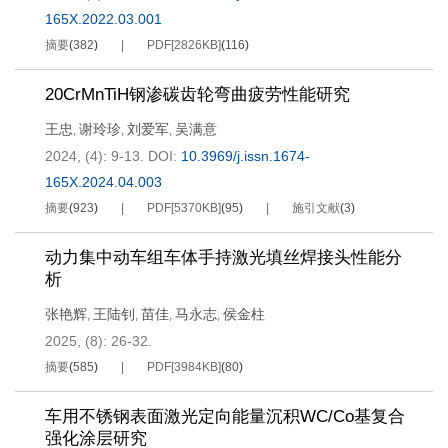
165X.2022.03.001
摘要
(
382
)
PDF[
2826KB
]
(
116
)
20CrMnTiH钢渗碳齿轮弯曲疲劳性能研究
王忠
谢玲珍
刘爱军
吴满意
,
,
,
2024, (4): 9-13.
DOI:
10.3969/j.issn.1674-
165X.2024.04.003
摘要
(
923
)
PDF[
5370KB
]
(
95
)
施引文献
(
3
)
动力集中动车组车体手持激光填丝焊接头性能分
析
张艳辉
王陆钊
苗佳
马永志
侯金柱
,
,
,
,
2025, (8): 26-32.
摘要
(
585
)
PDF[
3984KB
]
(
80
)
车用不锈钢表面激光定向能量沉积WC/Co基复合
强化涂层研究