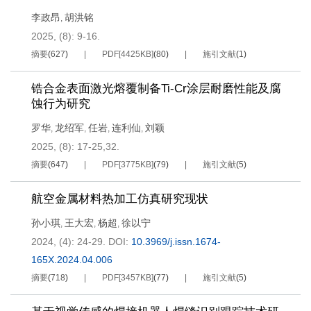
李政昂
胡洪铭
,
2025, (8): 9-16.
摘要
(
627
)
PDF[
4425KB
]
(
80
)
施引文献
(
1
)
锆合金表面激光熔覆制备Ti-Cr涂层耐磨性能及腐
蚀行为研究
罗华
龙绍军
任岩
连利仙
刘颖
,
,
,
,
2025, (8): 17-25,32.
摘要
(
647
)
PDF[
3775KB
]
(
79
)
施引文献
(
5
)
航空金属材料热加工仿真研究现状
孙小琪
王大宏
杨超
徐以宁
,
,
,
2024, (4): 24-29.
DOI:
10.3969/j.issn.1674-
165X.2024.04.006
摘要
(
718
)
PDF[
3457KB
]
(
77
)
施引文献
(
5
)