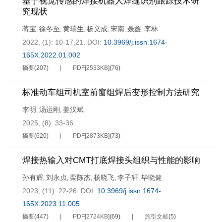
基于视觉传感的焊接机器人焊缝识别跟踪技术研
究现状
蒋宝
徐冬至
黄瑞生
杨义成
宋南
聂鑫
李林
,
,
,
,
,
,
2022, (1): 10-17,21.
DOI:
10.3969/j.issn.1674-
165X.2022.01.002
摘要
(
207
)
PDF[
2533KB
]
(
76
)
标准动车组司机室前窗组焊后变形控制方法研究
李明
汤运刚
姜汉斌
,
,
2025, (8): 33-36.
摘要
(
620
)
PDF[
2873KB
]
(
73
)
焊接热输入对CMT打底焊接头组织与性能的影响
孙有辉
刘永贞
栾陈杰
杨晓飞
李子轩
毕晓健
,
,
,
,
,
2023, (11): 22-26.
DOI:
10.3969/j.issn.1674-
165X.2023.11.005
摘要
(
447
)
PDF[
2724KB
]
(
69
)
施引文献
(
5
)