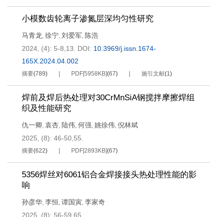
小模数齿轮离子渗氮层深均匀性研究
马青龙
徐宁
刘爱军
陈浩
,
,
,
2024, (4): 5-8,13.
DOI:
10.3969/j.issn.1674-
165X.2024.04.002
摘要
(
789
)
PDF[
5958KB
]
(
67
)
施引文献
(
1
)
焊前及焊后热处理对30CrMnSiA钢搅拌摩擦焊组
织及性能研究
仇一卿
袁杏
陆伟
何强
姚徐伟
倪林斌
,
,
,
,
,
2025, (8): 46-50,55.
摘要
(
622
)
PDF[
2893KB
]
(
67
)
5356焊丝对6061铝合金焊接接头热处理性能的影
响
孙彦华
李恒
谭国寅
李家奇
,
,
,
2025, (8): 56-59,65.