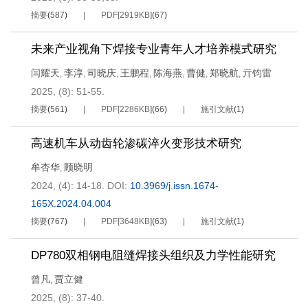
摘要
(
587
)
PDF[
2919KB
]
(
67
)
未来产业视角下焊接专业青年人才培养模式研究
闫耀天
李淳
司晓庆
王鹏程
陈海燕
曹健
郑晓航
亓钧雷
,
,
,
,
,
,
,
2025, (8): 51-55.
摘要
(
561
)
PDF[
2286KB
]
(
66
)
施引文献
(
1
)
高速机车从动齿轮渗碳淬火变形技术研究
牟杏华
顾晓明
,
2024, (4): 14-18.
DOI:
10.3969/j.issn.1674-
165X.2024.04.004
摘要
(
767
)
PDF[
3648KB
]
(
63
)
施引文献
(
1
)
DP780双相钢电阻缝焊接头组织及力学性能研究
曾凡
贾立健
,
2025, (8): 37-40.